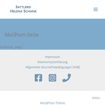
Zum
Inhalt
springen
MailPoet-Seite
[mailpoet_page]
Impressum
Datenschutzerklärung
Allgemeine Geschäftsbedingungen (AGB)
Copyright © 2026 SATTLEREI HELENA SCHANK | Präsentiert von
Astra-
WordPress-Theme