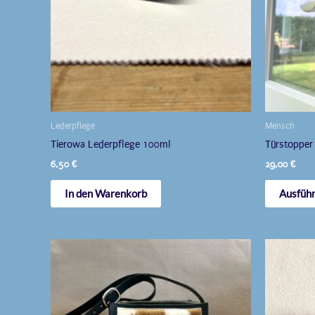
Lederpflege
Mensch
Tierowa Lederpflege 100ml
Türstopper
6,50
€
29,00
€
In den Warenkorb
Ausfüh