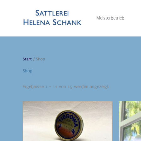
Zum
Inhalt
Meisterbetrieb
springen
Start
/ Shop
Shop
Nach
Ergebnisse 1 – 12 von 15 werden angezeigt
Beliebtheit
sortiert