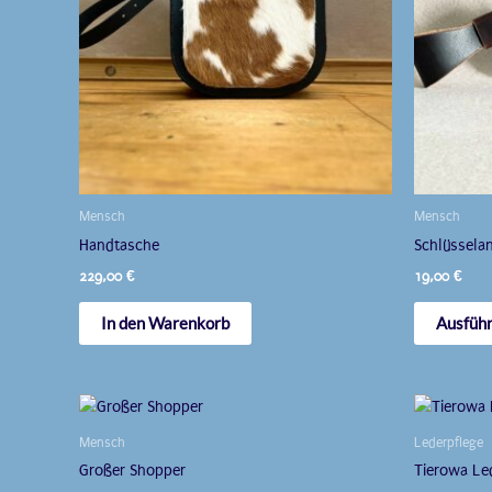
Mensch
Mensch
Handtasche
Schlüssela
229,00
€
19,00
€
In den Warenkorb
Ausfüh
Mensch
Lederpflege
Großer Shopper
Tierowa Le