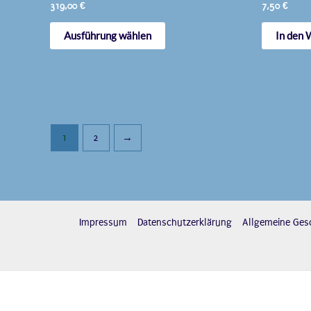
319,00
€
7,50
€
Dieses
Ausführung wählen
In den
Produkt
weist
mehrere
Varianten
auf.
Die
1
2
→
Optionen
können
auf
der
Produktseite
Impressum
Datenschutzerklärung
Allgemeine Ges
gewählt
werden
Copyrig