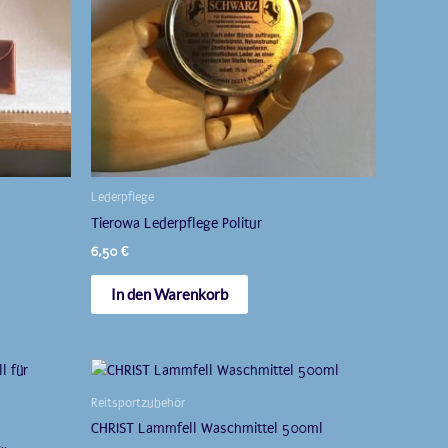
können
auf
der
seite
Produktseite
t
gewählt
werden
Lederpflege
Tierowa Lederpflege Politur
6,50
€
In den Warenkorb
e
en
Reitsportzubehör
CHRIST Lammfell Waschmittel 500ml
en