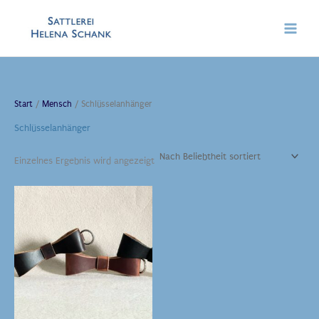
Zum
Inhalt
springen
Start
/
Mensch
/ Schlüsselanhänger
Schlüsselanhänger
Einzelnes Ergebnis wird angezeigt