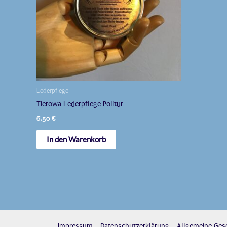
Lederpflege
Tierowa Lederpflege Politur
6,50
€
In den Warenkorb
Impressum
Datenschutzerklärung
Allgemeine Ges