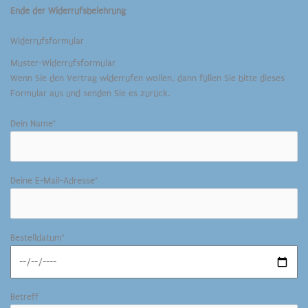
Ende der Widerrufsbelehrung
Widerrufsformular
Muster-Widerrufsformular
Wenn Sie den Vertrag widerrufen wollen, dann füllen Sie bitte dieses
Formular aus und senden Sie es zurück.
Dein Name*
Deine E-Mail-Adresse*
Bestelldatum*
Betreff